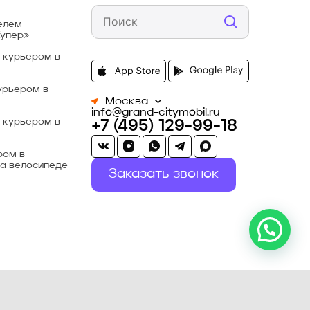
елем
Купер»
 курьером в
урьером в
Москва
info@grand-citymobil.ru
 курьером в
+7 (495) 129-99-18
ром в
а велосипеде
Заказать звонок
Онлайн подключение