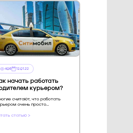
406
12.01.22
ак начать работать
одителем курьером?
огие считают, что работать
рьером очень просто...
тать статью >