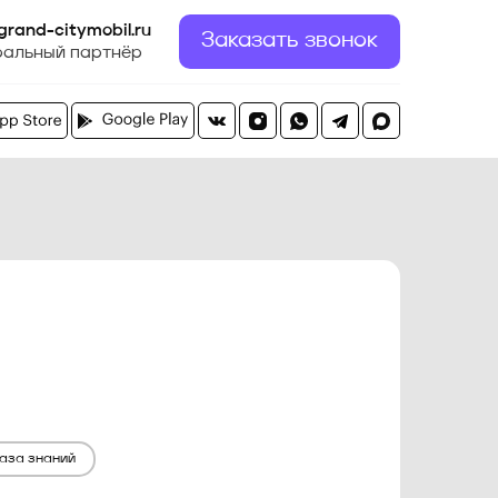
grand-citymobil.ru
Заказать звонок
ральный партнёр
аза знаний