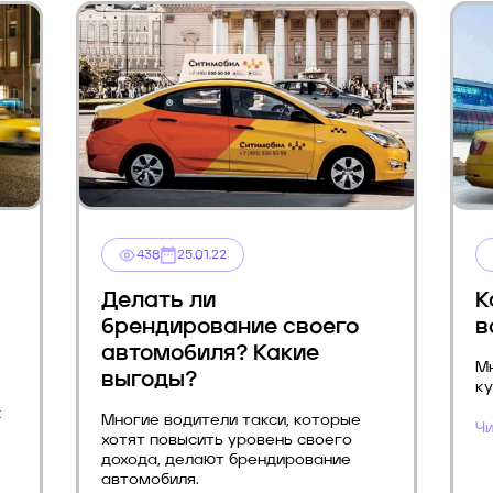
438
25.01.22
Делать ли
К
ы
брендирование своего
в
автомобиля? Какие
Мн
выгоды?
ку
к
Многие водители такси, которые
Чи
хотят повысить уровень своего
дохода, делают брендирование
автомобиля.