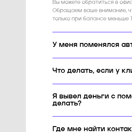
Вы можете обратиться в офи
Обращаем ваше внимание, чт
только при балансе меньше 1
У меня поменялся ав
Что делать, если у к
Я вывел деньги с пом
делать?
Где мне найти конта