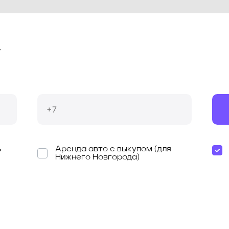
у
ь
Аренда авто с выкупом (для
Нижнего Новгорода)
я