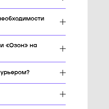
 необходимости
ли «Озон» на
курьером?