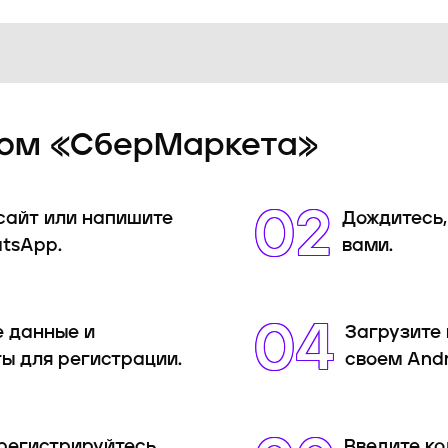
ром «СберМаркета»
02
сайт или напишите
Дождитесь,
tsApp.
вами.
04
 данные и
Загрузите 
ы для регистрации.
своем Andr
регистрируйтесь
Введите ко