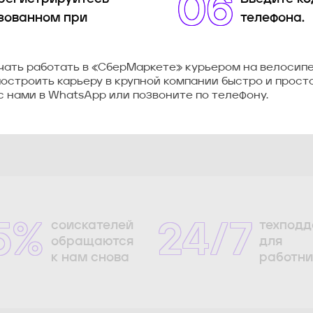
06
зованном при
телефона.
ачать работать в «СберМаркете» курьером на велосипе
остроить карьеру в крупной компании быстро и просто
с нами в WhatsApp или позвоните по телефону.
соискателей
техподд
5%
24/7
обращаются
для
к нам снова
работни