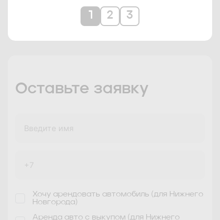
Навигация
1
2
3
по
записям
Оставьте заявку
Хочу арендовать автомобиль (для Нижнего
Новгорода)
Аренда авто с выкупом (для Нижнего