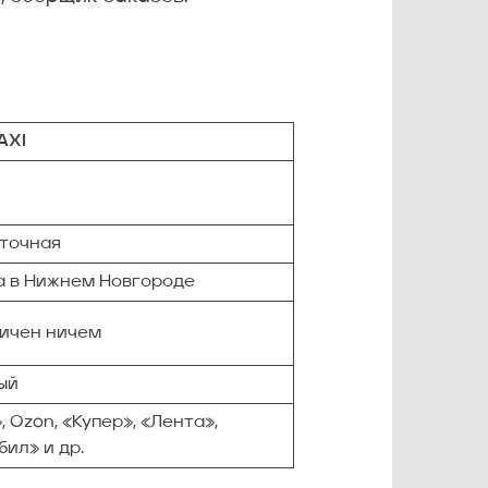
AXI
уточная
а в Нижнем Новгороде
ничен ничем
ый
, Ozon, «Купер», «Лента»,
ил» и др.