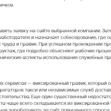
ичков.
авить заявку на сайте выбранной компании. За
аботодателя и назначает собеседование, где о
я труда и график. При успешном прохождении п
руктаж, где подробно объясняют рабочие проце
хнические аспекты использования служебных пр
их сервисах — фиксированный график, который 
грегаторов такси или независимых служб достав
стоятельства. Еще один существенный недостат
ата чаще всего складывается из фиксированной 
льше зарабатывать за счёт повышенного спроса 