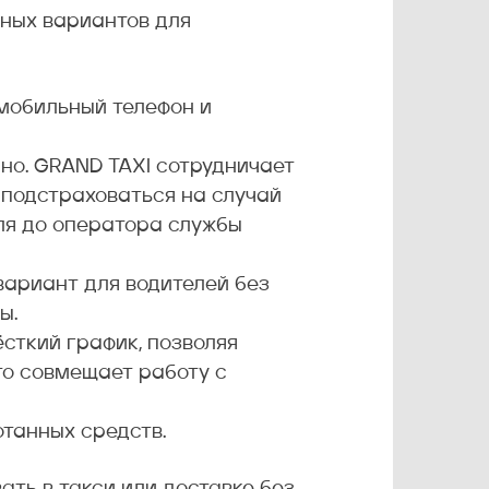
дных вариантов для
 мобильный телефон и
но. GRAND TAXI сотрудничает
 подстраховаться на случай
ля до оператора службы
вариант для водителей без
ы.
сткий график, позволяя
то совмещает работу с
отанных средств.
ать в такси или доставке без