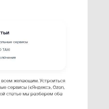
атьи
альные сервисы
 TAXI
ключения
а всем желающим. Устроиться
е сервисы («Яндекс», Ozon,
этой статье мы разберем оба