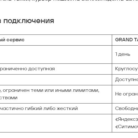
в подключения
ый сервис
GRAND T
1 день
граниченно доступная
Круглос
Доступн
о, ограничен теми или иными лимитами,
Не огра
ствами
 частично гибкий либо жесткий
Свободн
«Яндекс»
н
«Ситимоб